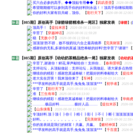
买六合必参的高手。◆◆顶贴专用◆◆
【
叽叽歪歪
】
2026-08-06
希望期期都可以参到高手你的好料到永远！！顶高手你继续期
你的好料大家有目共睹，顶你。
【
彩行天下
】
2026-08-06 12:00:
【085期】原创高手【绿箭绿箭精准杀一尾区】独家发表
标题
【
绿箭
】
(
顶高手！
【
提拉米苏
】
2026-08-06 11:59:09
辛苦了
【
穿越神话
】
2026-08-06 11:59:28
稳
【
无敌小子
】
2026-08-06 11:59:41
顶顶顶!胜不骄，败不馁奶玩六合之最高镜界
【
完美财富
】
2026-
感谢你的无私,多谢你的真诚.顶您奉献的好料!您辛苦了!谢谢!!
【
【085期】原创高手【幼幼奶茶精品绝杀一尾】独家发表
标题
【
幼幼奶
辛苦了,谢谢你！鲜花,掌声献给你！支持你...
【
春和景明
】
2025-
支持论坛，从顶贴做起；支持论坛，从我做起。请大家多点热
继续你的精彩！感谢您真诚奉献！把最好的料奉献给大
【
提拉
老大实在厉害！我来顶你来了
【
车神
】
2025-08-03 16:10:04
***早发料的高手就是高手,兔兔兔.顶顶顶***
【
初学者
】
2025-08
辛苦了
【
彩行天下
】
2025-08-03 16:11:58
准
【
三生有幸
】
2025-08-03 16:13:00
继续你的精彩！感谢您真诚奉献！把最好的料奉献给大
【
华南
..............极品好料.................极好人品..........
【
提拉米苏
】
2026-08
【
山东侠客
】
2026-08-06 11:59:24
专顶好料.顶┠顶┨┠你┨┠精┨┠彩┨┠不┨┠断┨顶顶顶顶顶顶!!!
好料。。。。。。。。。。。。
【
完美财富
】
2026-08-06 11:59:
你的发表就是我们的财富！共赢。共赢。
【
赌经神算
】
2026-08-
***早发料的高手就是高手,兔兔兔.顶顶顶***
【
千百度
】
2026-08