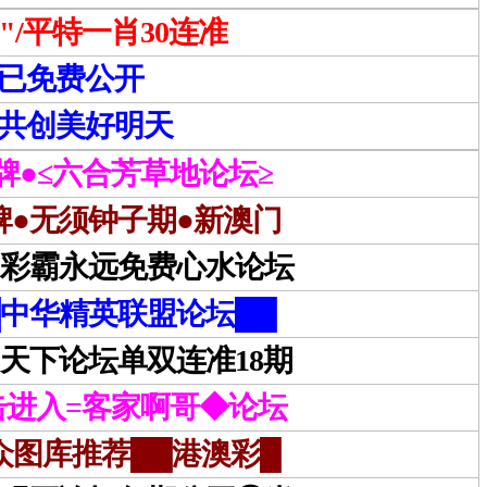
/平特一肖30连准
已免费公开
共创美好明天
牌●≤六合芳草地论坛≥
牌●无须钟子期●新澳门
彩霸永远免费心水论坛
█中华精英联盟论坛██
天下论坛单双连准18期
击进入=客家啊哥◆论坛
众图库推荐██港澳彩█