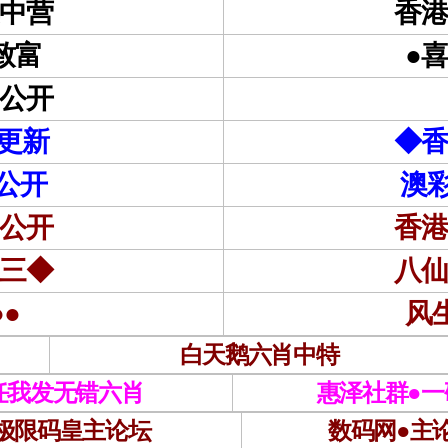
中营
香港
致富
●
点公开
更新
◆香
公开
澳
公开
香港
三◆
八仙
●
风
白天鹅六肖中特
任我发无错六肖
惠泽社群●一
极限码皇主论坛
数码网●主