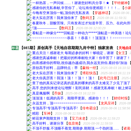
一杯热茶，一声问候........！谢谢您好料共分享！★
【
平特赌神
感谢你的无私奉献,辛苦你了，论坛有你更精彩！！！！...
【
小
今晚有空来顶你一帖,顶你的无私发表.
【
穿越神话
】
2026-08-06 
老大实在厉害！我来顶你来了
【
数码王
】
2026-08-06 11:59:31
春夏秋冬，甜酸苦辣。只有发表过才知道辛苦、压力。在此向所
!顶-----------------
【
数码王
】
2026-08-06 12:00:29
看帖是一种缘分****回帖是一种动力*****顶帖是一种美德
<<<<<<<<<<<<<<<<<恭喜！！恭喜！！顶顶顶！！>>>>>>>>>
【085期】原创高手【天地自容期期九肖中特】独家发表
标题
【
天地自
重点关注！感谢老大 每期必参的好料！够稳定，谢谢
【
女王
】
感谢您真诚奉献！把最好的料奉献给大家！你辛苦了！谢谢了
由衷感谢你的帮助,祝你越办越成功,我永远支持你,看好你!加油
原创高手好料，品牌特点：早
【
赢钱一经
】
2025-08-03 16:10:32
老大实在厉害！我来顶你来了
【
博彩快迅
】
2025-08-03 16:11:19
老大你真厉害！我顶！顶！！顶！！顶！
【
此号已注册
】
2025-
查了他的真实记录还真的是真的哪来的高手太难见了少见了顶
高手.您的到来使论坛增辉！彩民添财.！感谢无私奉献！献上鲜花与
真是佩服啊
【
乔妹
】
2025-08-03 16:12:39
顶顶顶！低调的高手，期期早更新。感谢你！！！
【
财经时报
永远支持，顶=====================
【
龙凤呈祥
】
2026-08
专顶高手!专顶高手!专顶高手!
【
传奇霸业
】
2026-08-06 11:58:56
精彩
【
车神
】
2026-08-06 11:59:03
鲜花掌声期期支持！顶
【
宝刀未老
】
2026-08-06 11:59:23
高手好料，谢谢分享
【
低音炮
】
2026-08-06 11:59:59
不顶不舒服.不顶睡不着觉.期期参.期期顶.一个劲的顶.......
【
诸葛