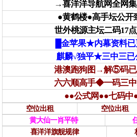
→喜洋洋导航网全网集
●黄鹤楼●高手坛公开
世外桃源主坛二码17
█金苹果★内幕资料已
麒麟√独平★三中三已
港澳跑狗图→解⑤码已
六六顺高手◆一码三中
●●公式网●●七码中●
空位出租
空位出租
黄大仙一肖平特
喜洋洋旗舰规律