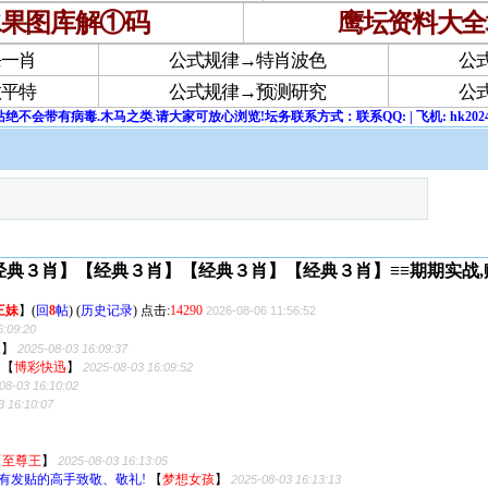
水果图库解①码
鹰坛资料大全
杀一肖
公式规律→特肖波色
公
数平特
公式规律→预测研究
公
站绝不会带有病毒.木马之类.请大家可放心浏览!坛务联系方式：联系QQ: | 飞机: hk20248
典３肖】【经典３肖】【经典３肖】【经典３肖】≡≡期期实战,赚
三妹
】
(
回
8
帖
) (
历史记录
) 点击:
14290
2026-08-06 11:56:52
6:09:20
陵
】
2025-08-03 16:09:37
了
【
博彩快迅
】
2025-08-03 16:09:52
08-03 16:10:02
3 16:10:07
【
至尊王
】
2025-08-03 16:13:05
有发贴的高手致敬、敬礼!
【
梦想女孩
】
2025-08-03 16:13:13