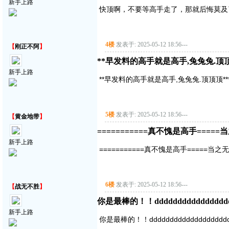
新手上路
快顶啊，不要等高手走了，那就后悔莫及
4楼
发表于: 2025-05-12 18:56
---
【
刚正不阿
】
**早发料的高手就是高手,兔兔兔.顶顶
新手上路
**早发料的高手就是高手,兔兔兔.顶顶顶**
5楼
发表于: 2025-05-12 18:56
---
【
黄金地带
】
===========真不愧是高手=====当
新手上路
===========真不愧是高手=====当之无
6楼
发表于: 2025-05-12 18:56
---
【
战无不胜
】
你是最棒的！！dddddddddddddddddd
新手上路
你是最棒的！！ddddddddddddddddddddd